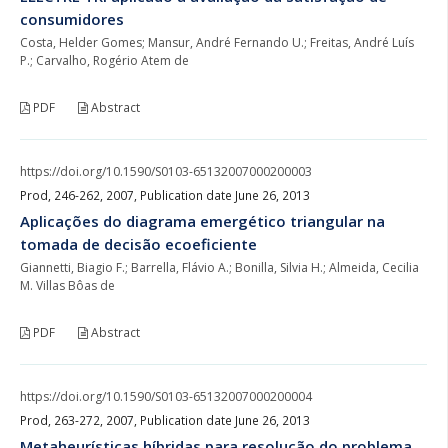
consumidores
Costa, Helder Gomes; Mansur, André Fernando U.; Freitas, André Luís
P.; Carvalho, Rogério Atem de
PDF
Abstract
https://doi.org/10.1590/S0103-65132007000200003
Prod, 246-262, 2007, Publication date June 26, 2013
Aplicações do diagrama emergético triangular na
tomada de decisão ecoeficiente
Giannetti, Biagio F.; Barrella, Flávio A.; Bonilla, Silvia H.; Almeida, Cecilia
M. Villas Bôas de
PDF
Abstract
https://doi.org/10.1590/S0103-65132007000200004
Prod, 263-272, 2007, Publication date June 26, 2013
Metaheurísticas híbridas para resolução do problema