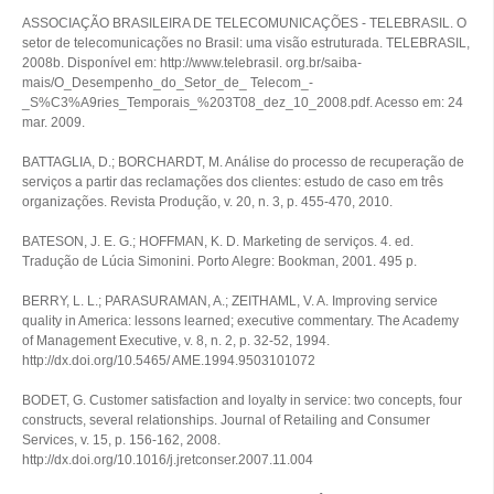
ASSOCIAÇÃO BRASILEIRA DE TELECOMUNICAÇÕES - TELEBRASIL. O
setor de telecomunicações no Brasil: uma visão estruturada. TELEBRASIL,
2008b. Disponível em: http://www.telebrasil. org.br/saiba-
mais/O_Desempenho_do_Setor_de_ Telecom_-
_S%C3%A9ries_Temporais_%203T08_dez_10_2008.pdf. Acesso em: 24
mar. 2009.
BATTAGLIA, D.; BORCHARDT, M. Análise do processo de recuperação de
serviços a partir das reclamações dos clientes: estudo de caso em três
organizações. Revista Produção, v. 20, n. 3, p. 455-470, 2010.
BATESON, J. E. G.; HOFFMAN, K. D. Marketing de serviços. 4. ed.
Tradução de Lúcia Simonini. Porto Alegre: Bookman, 2001. 495 p.
BERRY, L. L.; PARASURAMAN, A.; ZEITHAML, V. A. Improving service
quality in America: lessons learned; executive commentary. The Academy
of Management Executive, v. 8, n. 2, p. 32-52, 1994.
http://dx.doi.org/10.5465/ AME.1994.9503101072
BODET, G. Customer satisfaction and loyalty in service: two concepts, four
constructs, several relationships. Journal of Retailing and Consumer
Services, v. 15, p. 156-162, 2008.
http://dx.doi.org/10.1016/j.jretconser.2007.11.004