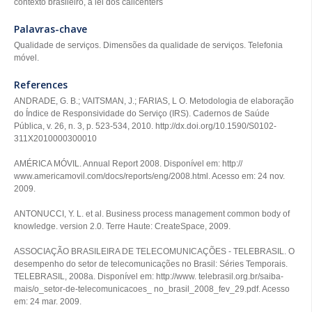
contexto brasileiro, a lei dos callcenters
Palavras-chave
Qualidade de serviços. Dimensões da qualidade de serviços. Telefonia
móvel.
References
ANDRADE, G. B.; VAITSMAN, J.; FARIAS, L O. Metodologia de elaboração
do Índice de Responsividade do Serviço (IRS). Cadernos de Saúde
Pública, v. 26, n. 3, p. 523-534, 2010. http://dx.doi.org/10.1590/S0102-
311X2010000300010
AMÉRICA MÓVIL. Annual Report 2008. Disponível em: http://
www.americamovil.com/docs/reports/eng/2008.html. Acesso em: 24 nov.
2009.
ANTONUCCI, Y. L. et al. Business process management common body of
knowledge. version 2.0. Terre Haute: CreateSpace, 2009.
ASSOCIAÇÃO BRASILEIRA DE TELECOMUNICAÇÕES ‑ TELEBRASIL. O
desempenho do setor de telecomunicações no Brasil: Séries Temporais.
TELEBRASIL, 2008a. Disponível em: http://www. telebrasil.org.br/saiba-
mais/o_setor‑de‑telecomunicacoes_ no_brasil_2008_fev_29.pdf. Acesso
em: 24 mar. 2009.