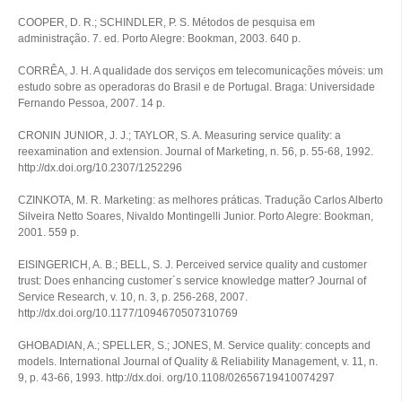
COOPER, D. R.; SCHINDLER, P. S. Métodos de pesquisa em
administração. 7. ed. Porto Alegre: Bookman, 2003. 640 p.
CORRÊA, J. H. A qualidade dos serviços em telecomunicações móveis: um
estudo sobre as operadoras do Brasil e de Portugal. Braga: Universidade
Fernando Pessoa, 2007. 14 p.
CRONIN JUNIOR, J. J.; TAYLOR, S. A. Measuring service quality: a
reexamination and extension. Journal of Marketing, n. 56, p. 55-68, 1992.
http://dx.doi.org/10.2307/1252296
CZINKOTA, M. R. Marketing: as melhores práticas. Tradução Carlos Alberto
Silveira Netto Soares, Nivaldo Montingelli Junior. Porto Alegre: Bookman,
2001. 559 p.
EISINGERICH, A. B.; BELL, S. J. Perceived service quality and customer
trust: Does enhancing customer´s service knowledge matter? Journal of
Service Research, v. 10, n. 3, p. 256‑268, 2007.
http://dx.doi.org/10.1177/1094670507310769
GHOBADIAN, A.; SPELLER, S.; JONES, M. Service quality: concepts and
models. International Journal of Quality & Reliability Management, v. 11, n.
9, p. 43-66, 1993. http://dx.doi. org/10.1108/02656719410074297