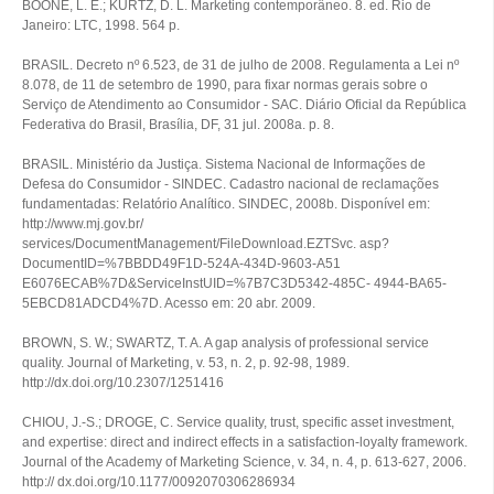
BOONE, L. E.; KURTZ, D. L. Marketing contemporâneo. 8. ed. Rio de
Janeiro: LTC, 1998. 564 p.
BRASIL. Decreto nº 6.523, de 31 de julho de 2008. Regulamenta a Lei nº
8.078, de 11 de setembro de 1990, para fixar normas gerais sobre o
Serviço de Atendimento ao Consumidor - SAC. Diário Oficial da República
Federativa do Brasil, Brasília, DF, 31 jul. 2008a. p. 8.
BRASIL. Ministério da Justiça. Sistema Nacional de Informações de
Defesa do Consumidor - SINDEC. Cadastro nacional de reclamações
fundamentadas: Relatório Analítico. SINDEC, 2008b. Disponível em:
http://www.mj.gov.br/
services/DocumentManagement/FileDownload.EZTSvc. asp?
DocumentID=%7BBDD49F1D-524A-434D-9603-A51
E6076ECAB%7D&ServiceInstUID=%7B7C3D5342-485C- 4944-BA65-
5EBCD81ADCD4%7D. Acesso em: 20 abr. 2009.
BROWN, S. W.; SWARTZ, T. A. A gap analysis of professional service
quality. Journal of Marketing, v. 53, n. 2, p. 92‑98, 1989.
http://dx.doi.org/10.2307/1251416
CHIOU, J.-S.; DROGE, C. Service quality, trust, specific asset investment,
and expertise: direct and indirect effects in a satisfaction-loyalty framework.
Journal of the Academy of Marketing Science, v. 34, n. 4, p. 613-627, 2006.
http:// dx.doi.org/10.1177/0092070306286934