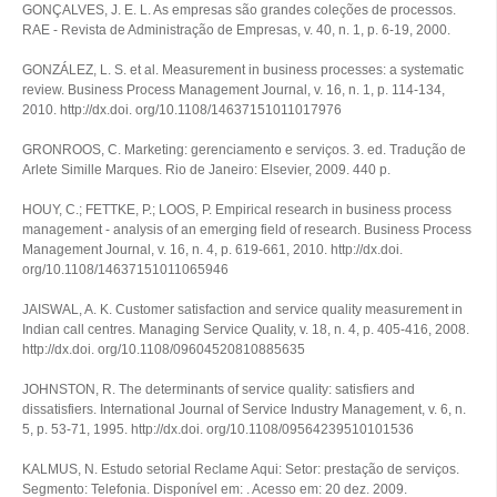
GONÇALVES, J. E. L. As empresas são grandes coleções de processos.
RAE - Revista de Administração de Empresas, v. 40, n. 1, p. 6-19, 2000.
GONZÁLEZ, L. S. et al. Measurement in business processes: a systematic
review. Business Process Management Journal, v. 16, n. 1, p. 114-134,
2010. http://dx.doi. org/10.1108/14637151011017976
GRONROOS, C. Marketing: gerenciamento e serviços. 3. ed. Tradução de
Arlete Simille Marques. Rio de Janeiro: Elsevier, 2009. 440 p.
HOUY, C.; FETTKE, P.; LOOS, P. Empirical research in business process
management - analysis of an emerging field of research. Business Process
Management Journal, v. 16, n. 4, p. 619-661, 2010. http://dx.doi.
org/10.1108/14637151011065946
JAISWAL, A. K. Customer satisfaction and service quality measurement in
Indian call centres. Managing Service Quality, v. 18, n. 4, p. 405-416, 2008.
http://dx.doi. org/10.1108/09604520810885635
JOHNSTON, R. The determinants of service quality: satisfiers and
dissatisfiers. International Journal of Service Industry Management, v. 6, n.
5, p. 53-71, 1995. http://dx.doi. org/10.1108/09564239510101536
KALMUS, N. Estudo setorial Reclame Aqui: Setor: prestação de serviços.
Segmento: Telefonia. Disponível em:
. Acesso em: 20 dez. 2009.