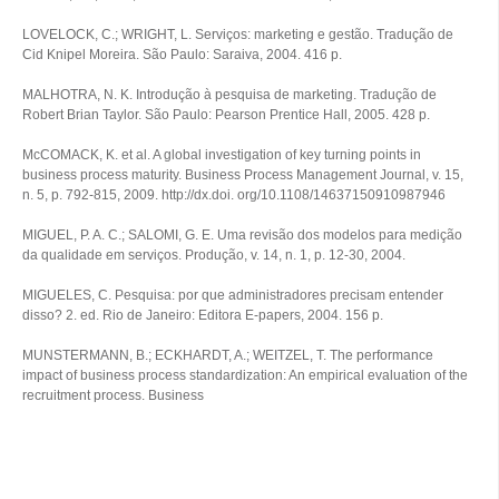
LOVELOCK, C.; WRIGHT, L. Serviços: marketing e gestão. Tradução de
Cid Knipel Moreira. São Paulo: Saraiva, 2004. 416 p.
MALHOTRA, N. K. Introdução à pesquisa de marketing. Tradução de
Robert Brian Taylor. São Paulo: Pearson Prentice Hall, 2005. 428 p.
McCOMACK, K. et al. A global investigation of key turning points in
business process maturity. Business Process Management Journal, v. 15,
n. 5, p. 792-815, 2009. http://dx.doi. org/10.1108/14637150910987946
MIGUEL, P. A. C.; SALOMI, G. E. Uma revisão dos modelos para medição
da qualidade em serviços. Produção, v. 14, n. 1, p. 12-30, 2004.
MIGUELES, C. Pesquisa: por que administradores precisam entender
disso? 2. ed. Rio de Janeiro: Editora E-papers, 2004. 156 p.
MUNSTERMANN, B.; ECKHARDT, A.; WEITZEL, T. The performance
impact of business process standardization: An empirical evaluation of the
recruitment process. Business