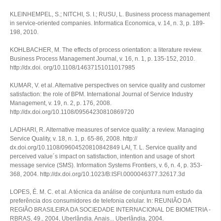
KLEINHEMPEL, S.; NITCHI, S. I.; RUSU, L. Business process management
in service-oriented companies. Informatica Economica, v. 14, n. 3, p. 189-
198, 2010.
KOHLBACHER, M. The effects of process orientation: a literature review.
Business Process Management Journal, v. 16, n. 1, p. 135-152, 2010.
http://dx.doi. org/10.1108/14637151011017985
KUMAR, V. et al. Alternative perspectives on service quality and customer
satisfaction: the role of BPM. International Journal of Service Industry
Management, v. 19, n. 2, p. 176, 2008.
http://dx.doi.org/10.1108/09564230810869720
LADHARI, R. Alternative measures of service quality: a review. Managing
Service Quality, v. 18, n. 1, p. 65-86, 2008. http://
dx.doi.org/10.1108/09604520810842849 LAI, T. L. Service quality and
perceived value´s impact on satisfaction, intention and usage of short
message service (SMS). Information Systems Frontiers, v. 6, n. 4, p. 353-
368, 2004. http://dx.doi.org/10.1023/B:ISFI.0000046377.32617.3d
LOPES, É. M. C. et al. A técnica da análise de conjuntura num estudo da
preferência dos consumidores de telefonia celular. In: REUNIÃO DA
REGIÃO BRASILEIRA DA SOCIEDADE INTERNACIONAL DE BIOMETRIA -
RBRAS, 49., 2004, Uberlândia. Anais... Uberlândia, 2004.