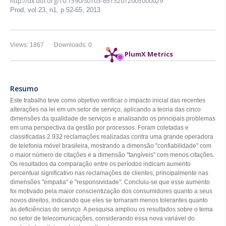
http://dx.doi.org/10.1590/S0103-65132012005000029
Prod,
vol.23, n1,
p.52-65, 2013
Views: 1867
Downloads: 0
PlumX Metrics
Resumo
Este trabalho teve como objetivo verificar o impacto inicial das recentes
alterações na lei em um setor de serviço, aplicando a teoria das cinco
dimensões da qualidade de serviços e analisando os principais problemas
em uma perspectiva da gestão por processos. Foram coletadas e
classificadas 2.932 reclamações realizadas contra uma grande operadora
de telefonia móvel brasileira, mostrando a dimensão "confiabilidade" com
o maior número de citações e a dimensão "tangíveis" com menos citações.
Os resultados da comparação entre os períodos indicam aumento
percentual significativo nas reclamações de clientes, principalmente nas
dimensões "empatia" e "responsividade". Concluiu-se que esse aumento
foi motivado pela maior conscientização dos consumidores quanto a seus
novos direitos, indicando que eles se tornaram menos tolerantes quanto
às deficiências do serviço. A pesquisa ampliou os resultados sobre o tema
no setor de telecomunicações, considerando essa nova variável do