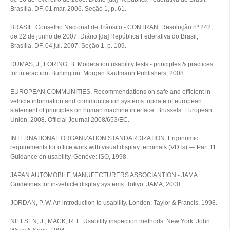
Brasília, DF, 01 mar. 2006. Seção 1, p. 61.
BRASIL. Conselho Nacional de Trânsito - CONTRAN. Resolução nº 242,
de 22 de junho de 2007. Diário [da] República Federativa do Brasil,
Brasília, DF, 04 jul. 2007. Seção 1, p. 109.
DUMAS, J.; LORING, B. Moderation usability tests - principles & practices
for interaction. Burlington: Morgan Kaufmann Publishers, 2008.
EUROPEAN COMMUNITIES. Recommendations on safe and efficient in-
vehicle information and communication systems: update of european
statement of principles on human machine interface. Brussels: European
Union, 2008. Official Journal 2008/653/EC.
INTERNATIONAL ORGANIZATION STANDARDIZATION. Ergonomic
requirements for office work with visual display terminals (VDTs) — Part 11:
Guidance on usability. Génève: ISO, 1998.
JAPAN AUTOMOBILE MANUFECTURERS ASSOCIANTION - JAMA.
Guidelines for in-vehicle display systems. Tokyo: JAMA, 2000.
JORDAN, P. W. An introduction to usability. London: Taylor & Francis, 1998.
NIELSEN, J.; MACK, R. L. Usability inspection methods. New York: John