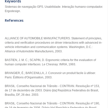
Keywords
Sistemas de navegação GPS. Usabilidade. Interação humano-computador.
Ergodesign.
References
ALLIANCE OF AUTOMOBILE MANUFACTURERS. Statement of principles,
criteria and verification procedures on driver interactions with advanced in-
vehicle information and communication systems. Washington, D.C.:
Alliance of Automobile Manufacturers, 2003.
BASTIEN, J. M. C.; SCAPIN, D. Ergonomic criteria for the evaluation of
human computer interfaces. Le Chesnay: INRIA, 1993.
BRANGIER, É.; BARCENILLA, J. Concevoir un produit facile à utiliser.
Paris: Éditions d'Organisation, 2003.
BRASIL. Conselho Nacional de Trânsito - CONTRAN. Resolução nº 153,
de 17 de dezembro de 2003. Diário [da] República Federativa do Brasil,
Brasília, DF, 26 dez. 2003.
BRASIL. Conselho Nacional de Trânsito - CONTRAN. Resolução nº 190,
de 16 de fevereiro de 2006. Diário [da] República Federativa do Brasil,