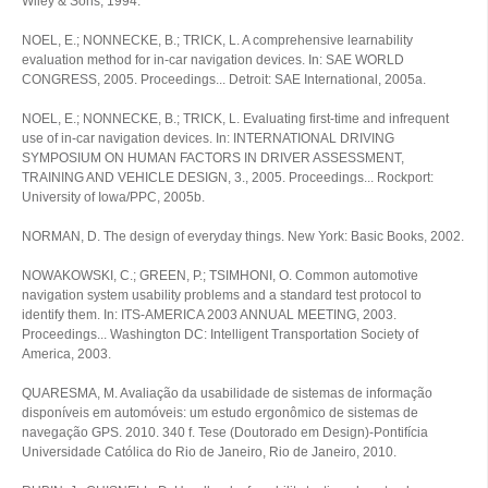
Wiley & Sons, 1994.
NOEL, E.; NONNECKE, B.; TRICK, L. A comprehensive learnability
evaluation method for in-car navigation devices. In: SAE WORLD
CONGRESS, 2005. Proceedings... Detroit: SAE International, 2005a.
NOEL, E.; NONNECKE, B.; TRICK, L. Evaluating first-time and infrequent
use of in-car navigation devices. In: INTERNATIONAL DRIVING
SYMPOSIUM ON HUMAN FACTORS IN DRIVER ASSESSMENT,
TRAINING AND VEHICLE DESIGN, 3., 2005. Proceedings... Rockport:
University of Iowa/PPC, 2005b.
NORMAN, D. The design of everyday things. New York: Basic Books, 2002.
NOWAKOWSKI, C.; GREEN, P.; TSIMHONI, O. Common automotive
navigation system usability problems and a standard test protocol to
identify them. In: ITS-AMERICA 2003 ANNUAL MEETING, 2003.
Proceedings... Washington DC: Intelligent Transportation Society of
America, 2003.
QUARESMA, M. Avaliação da usabilidade de sistemas de informação
disponíveis em automóveis: um estudo ergonômico de sistemas de
navegação GPS. 2010. 340 f. Tese (Doutorado em Design)-Pontifícia
Universidade Católica do Rio de Janeiro, Rio de Janeiro, 2010.