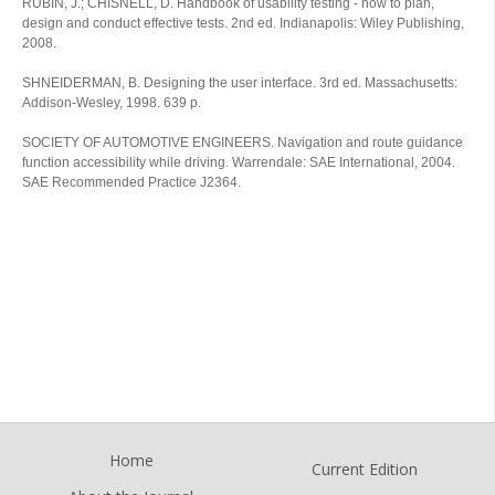
RUBIN, J.; CHISNELL, D. Handbook of usability testing - how to plan,
design and conduct effective tests. 2nd ed. Indianapolis: Wiley Publishing,
2008.
SHNEIDERMAN, B. Designing the user interface. 3rd ed. Massachusetts:
Addison-Wesley, 1998. 639 p.
SOCIETY OF AUTOMOTIVE ENGINEERS. Navigation and route guidance
function accessibility while driving. Warrendale: SAE International, 2004.
SAE Recommended Practice J2364.
Home
Current Edition