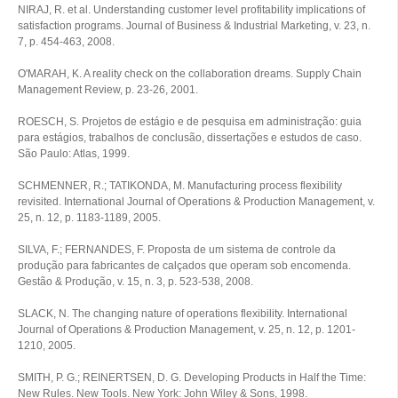
NIRAJ, R. et al. Understanding customer level profitability implications of
satisfaction programs. Journal of Business & Industrial Marketing, v. 23, n.
7, p. 454-463, 2008.
O'MARAH, K. A reality check on the collaboration dreams. Supply Chain
Management Review, p. 23-26, 2001.
ROESCH, S. Projetos de estágio e de pesquisa em administração: guia
para estágios, trabalhos de conclusão, dissertações e estudos de caso.
São Paulo: Atlas, 1999.
SCHMENNER, R.; TATIKONDA, M. Manufacturing process flexibility
revisited. International Journal of Operations & Production Management, v.
25, n. 12, p. 1183-1189, 2005.
SILVA, F.; FERNANDES, F. Proposta de um sistema de controle da
produção para fabricantes de calçados que operam sob encomenda.
Gestão & Produção, v. 15, n. 3, p. 523-538, 2008.
SLACK, N. The changing nature of operations flexibility. International
Journal of Operations & Production Management, v. 25, n. 12, p. 1201-
1210, 2005.
SMITH, P. G.; REINERTSEN, D. G. Developing Products in Half the Time:
New Rules. New Tools. New York: John Wiley & Sons, 1998.