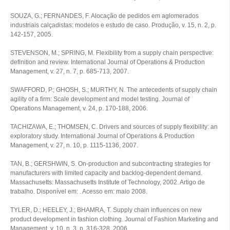
SOUZA, G.; FERNANDES, F. Alocação de pedidos em aglomerados
industriais calçadistas: modelos e estudo de caso. Produção, v. 15, n. 2, p.
142-157, 2005.
STEVENSON, M.; SPRING, M. Flexibility from a supply chain perspective:
definition and review. International Journal of Operations & Production
Management, v. 27, n. 7, p. 685-713, 2007.
SWAFFORD, P.; GHOSH, S.; MURTHY, N. The antecedents of supply chain
agility of a firm: Scale development and model testing. Journal of
Operations Management, v. 24, p. 170-188, 2006.
TACHIZAWA, E.; THOMSEN, C. Drivers and sources of supply flexibility: an
exploratory study. International Journal of Operations & Production
Management, v. 27, n. 10, p. 1115-1136, 2007.
TAN, B.; GERSHWIN, S. On-production and subcontracting strategies for
manufacturers with limited capacity and backlog-dependent demand.
Massachusetts: Massachusetts Institute of Technology, 2002. Artigo de
trabalho. Disponível em:
. Acesso em: maio 2008.
TYLER, D.; HEELEY, J.; BHAMRA, T. Supply chain influences on new
product development in fashion clothing. Journal of Fashion Marketing and
Management, v. 10, n. 3, p. 316-328, 2006.