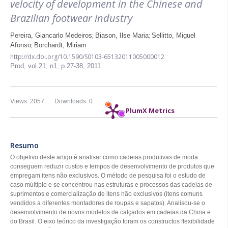
velocity of development in the Chinese and
Brazilian footwear industry
;
;
Pereira, Giancarlo Medeiros
Biason, Ilse Maria
Sellitto, Miguel
;
Afonso
Borchardt, Miriam
http://dx.doi.org/10.1590/S0103-65132011005000012
Prod,
vol.21, n1,
p.27-38, 2011
Views: 2057
Downloads: 0
PlumX Metrics
Resumo
O objetivo deste artigo é analisar como cadeias produtivas de moda
conseguem reduzir custos e tempos de desenvolvimento de produtos que
empregam itens não exclusivos. O método de pesquisa foi o estudo de
caso múltiplo e se concentrou nas estruturas e processos das cadeias de
suprimentos e comercialização de itens não exclusivos (itens comuns
vendidos a diferentes montadores de roupas e sapatos). Analisou-se o
desenvolvimento de novos modelos de calçados em cadeias da China e
do Brasil. O eixo teórico da investigação foram os constructos flexibilidade