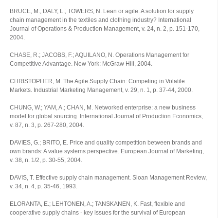
BRUCE, M.; DALY, L.; TOWERS, N. Lean or agile: A solution for supply
chain management in the textiles and clothing industry? International
Journal of Operations & Production Management, v. 24, n. 2, p. 151-170,
2004.
CHASE, R.; JACOBS, F.; AQUILANO, N. Operations Management for
Competitive Advantage. New York: McGraw Hill, 2004.
CHRISTOPHER, M. The Agile Supply Chain: Competing in Volatile
Markets. Industrial Marketing Management, v. 29, n. 1, p. 37-44, 2000.
CHUNG, W.; YAM, A.; CHAN, M. Networked enterprise: a new business
model for global sourcing. International Journal of Production Economics,
v. 87, n. 3, p. 267-280, 2004.
DAVIES, G.; BRITO, E. Price and quality competition between brands and
own brands: A value systems perspective. European Journal of Marketing,
v. 38, n. 1/2, p. 30-55, 2004.
DAVIS, T. Effective supply chain management. Sloan Management Review,
v. 34, n. 4, p. 35-46, 1993.
ELORANTA, E.; LEHTONEN, A.; TANSKANEN, K. Fast, flexible and
cooperative supply chains - key issues for the survival of European