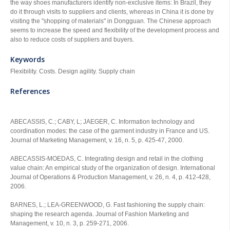
the way shoes manufacturers identify non-exclusive items: In Brazil, they
do it through visits to suppliers and clients, whereas in China it is done by
visiting the "shopping of materials" in Dongguan. The Chinese approach
seems to increase the speed and flexibility of the development process and
also to reduce costs of suppliers and buyers.
Keywords
Flexibility. Costs. Design agility. Supply chain
References
ABECASSIS, C.; CABY, L; JAEGER, C. Information technology and
coordination modes: the case of the garment industry in France and US.
Journal of Marketing Management, v. 16, n. 5, p. 425-47, 2000.
ABECASSIS-MOEDAS, C. Integrating design and retail in the clothing
value chain: An empirical study of the organization of design. International
Journal of Operations & Production Management, v. 26, n. 4, p. 412-428,
2006.
BARNES, L.; LEA-GREENWOOD, G. Fast fashioning the supply chain:
shaping the research agenda. Journal of Fashion Marketing and
Management, v. 10, n. 3, p. 259-271, 2006.