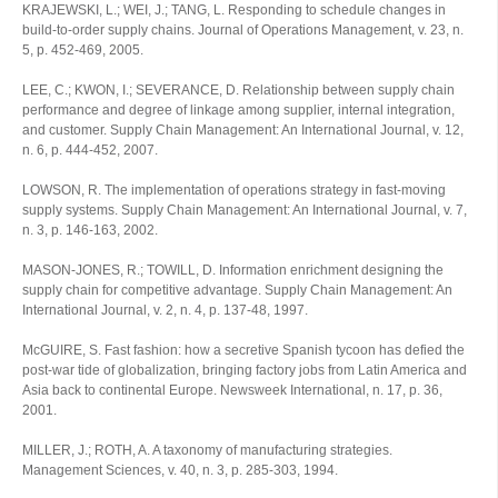
KRAJEWSKI, L.; WEI, J.; TANG, L. Responding to schedule changes in
build-to-order supply chains. Journal of Operations Management, v. 23, n.
5, p. 452-469, 2005.
LEE, C.; KWON, I.; SEVERANCE, D. Relationship between supply chain
performance and degree of linkage among supplier, internal integration,
and customer. Supply Chain Management: An International Journal, v. 12,
n. 6, p. 444-452, 2007.
LOWSON, R. The implementation of operations strategy in fast-moving
supply systems. Supply Chain Management: An International Journal, v. 7,
n. 3, p. 146-163, 2002.
MASON-JONES, R.; TOWILL, D. Information enrichment designing the
supply chain for competitive advantage. Supply Chain Management: An
International Journal, v. 2, n. 4, p. 137-48, 1997.
McGUIRE, S. Fast fashion: how a secretive Spanish tycoon has defied the
post-war tide of globalization, bringing factory jobs from Latin America and
Asia back to continental Europe. Newsweek International, n. 17, p. 36,
2001.
MILLER, J.; ROTH, A. A taxonomy of manufacturing strategies.
Management Sciences, v. 40, n. 3, p. 285-303, 1994.