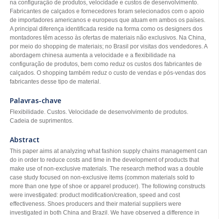
na configuração de produtos, velocidade e custos de desenvolvimento.
Fabricantes de calçados e fornecedores foram selecionados com o apoio
de importadores americanos e europeus que atuam em ambos os países.
A principal diferença identificada reside na forma como os designers dos
montadores têm acesso às ofertas de materiais não exclusivos. Na China,
por meio do shopping de materiais; no Brasil por visitas dos vendedores. A
abordagem chinesa aumenta a velocidade e a flexibilidade na
configuração de produtos, bem como reduz os custos dos fabricantes de
calçados. O shopping também reduz o custo de vendas e pós-vendas dos
fabricantes desse tipo de material.
Palavras-chave
Flexibilidade. Custos. Velocidade de desenvolvimento de produtos.
Cadeia de suprimentos.
Abstract
This paper aims at analyzing what fashion supply chains management can
do in order to reduce costs and time in the development of products that
make use of non-exclusive materials. The research method was a double
case study focused on non-exclusive items (common materials sold to
more than one type of shoe or apparel producer). The following constructs
were investigated: product modification/creation, speed and cost
effectiveness. Shoes producers and their material suppliers were
investigated in both China and Brazil. We have observed a difference in