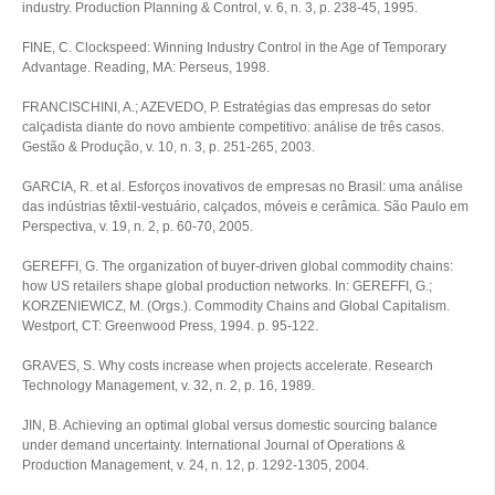
industry. Production Planning & Control, v. 6, n. 3, p. 238-45, 1995.
FINE, C. Clockspeed: Winning Industry Control in the Age of Temporary
Advantage. Reading, MA: Perseus, 1998.
FRANCISCHINI, A.; AZEVEDO, P. Estratégias das empresas do setor
calçadista diante do novo ambiente competitivo: análise de três casos.
Gestão & Produção, v. 10, n. 3, p. 251-265, 2003.
GARCIA, R. et al. Esforços inovativos de empresas no Brasil: uma análise
das indústrias têxtil-vestuário, calçados, móveis e cerâmica. São Paulo em
Perspectiva, v. 19, n. 2, p. 60-70, 2005.
GEREFFI, G. The organization of buyer-driven global commodity chains:
how US retailers shape global production networks. In: GEREFFI, G.;
KORZENIEWICZ, M. (Orgs.). Commodity Chains and Global Capitalism.
Westport, CT: Greenwood Press, 1994. p. 95-122.
GRAVES, S. Why costs increase when projects accelerate. Research
Technology Management, v. 32, n. 2, p. 16, 1989.
JIN, B. Achieving an optimal global versus domestic sourcing balance
under demand uncertainty. International Journal of Operations &
Production Management, v. 24, n. 12, p. 1292-1305, 2004.