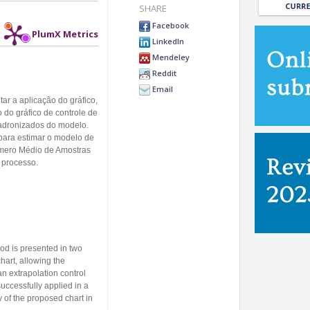
SHARE
Facebook
PlumX Metrics
LinkedIn
Mendeley
Reddit
Email
ar a aplicação do gráfico,
 do gráfico de controle de
padronizados do modelo.
 para estimar o modelo de
úmero Médio de Amostras
 processo.
od is presented in two
hart, allowing the
an extrapolation control
uccessfully applied in a
 of the proposed chart in