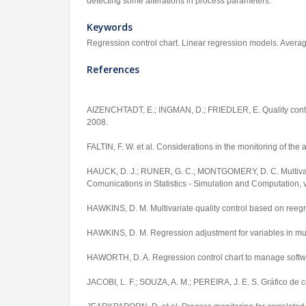
detecting some alterations in process parameters.
Keywords
Regression control chart. Linear regression models. Averag
References
AIZENCHTADT, E.; INGMAN, D.; FRIEDLER, E. Quality contro
2008.
FALTIN, F. W. et al. Considerations in the monitoring of the
HAUCK, D. J.; RUNER, G. C.; MONTGOMERY, D. C. Multivaria
Comunications in Statistics - Simulation and Computation, v.
HAWKINS, D. M. Multivariate quality control based on reegre
HAWKINS, D. M. Regression adjustment for variables in multiv
HAWORTH, D. A. Regression control chart to manage softwar
JACOBI, L. F.; SOUZA, A. M.; PEREIRA, J. E. S. Gráfico de 