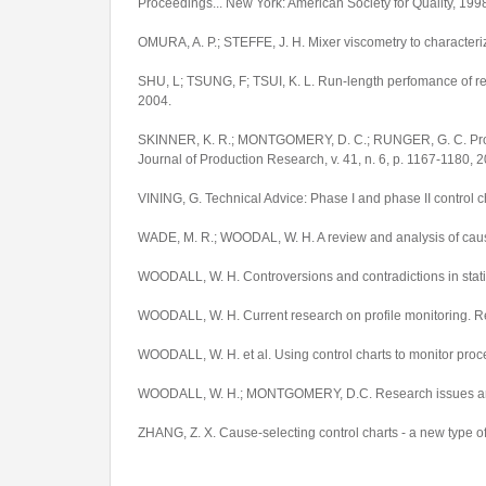
Proceedings... New York: American Society for Quality, 1998
OMURA, A. P.; STEFFE, J. H. Mixer viscometry to characterize
SHU, L; TSUNG, F; TSUI, K. L. Run-length perfomance of regr
2004.
SKINNER, K. R.; MONTGOMERY, D. C.; RUNGER, G. C. Process
Journal of Production Research, v. 41, n. 6, p. 1167-1180, 
VINING, G. Technical Advice: Phase I and phase II control ch
WADE, M. R.; WOODAL, W. H. A review and analysis of cause-s
WOODALL, W. H. Controversions and contradictions in statist
WOODALL, W. H. Current research on profile monitoring. Rev
WOODALL, W. H. et al. Using control charts to monitor proces
WOODALL, W. H.; MONTGOMERY, D.C. Research issues and idea
ZHANG, Z. X. Cause-selecting control charts - a new type of 