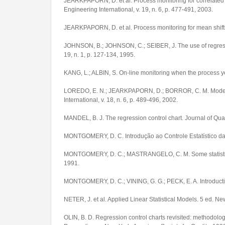
JEARKPAPORN, D. et al. Process monitoring for correlated 
Engineering International, v. 19, n. 6, p. 477-491, 2003.
JEARKPAPORN, D. et al. Process monitoring for mean shifts f
JOHNSON, B.; JOHNSON, C.; SEIBER, J. The use of regressio
19, n. 1, p. 127-134, 1995.
KANG, L.; ALBIN, S. On-line monitoring when the process yeld
LOREDO, E. N.; JEARKPAPORN, D.; BORROR, C. M. Model-base
International, v. 18, n. 6, p. 489-496, 2002.
MANDEL, B. J. The regression control chart. Journal of Qualit
MONTGOMERY, D. C. Introdução ao Controle Estatístico da Q
MONTGOMERY, D. C.; MASTRANGELO, C. M. Some statistical pr
1991.
MONTGOMERY, D. C.; VINING, G. G.; PECK, E. A. Introductio
NETER, J. et al. Applied Linear Statistical Models. 5 ed. Ne
OLIN, B. D. Regression control charts revisited: metho