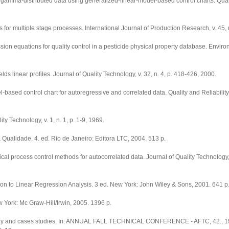
gamma-distributed data using generalized-linear-model-based control charts. Quali
or multiple stage processes. International Journal of Production Research, v. 45, 
n equations for quality control in a pesticide physical property database. Envir
s linear profiles. Journal of Quality Technology, v. 32, n. 4, p. 418-426, 2000.
d control chart for autoregressive and correlated data. Quality and Reliabilit
y Technology, v. 1, n. 1, p. 1-9, 1969.
ualidade. 4. ed. Rio de Janeiro: Editora LTC, 2004. 513 p.
ocess control methods for autocorrelated data. Journal of Quality Technology, v.
n to Linear Regression Analysis. 3 ed. New York: John Wiley & Sons, 2001. 641 p
w York: Mc Graw-Hill/Irwin, 2005. 1396 p.
dology and cases studies. In: ANNUAL FALL TECHNICAL CONFERENCE - AFTC, 42., 1