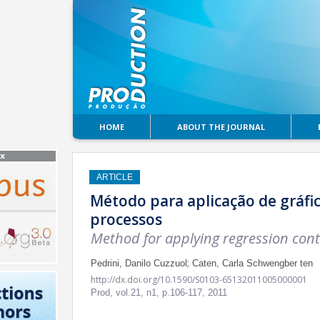
HOME
ABOUT THE JOURNAL
ARTICLE
Método para aplicação de gráfi
processos
Method for applying regression cont
;
Pedrini, Danilo Cuzzuol
Caten, Carla Schwengber ten
http://dx.doi.org/10.1590/S0103-65132011005000001
Prod,
vol.21, n1,
p.106-117, 2011