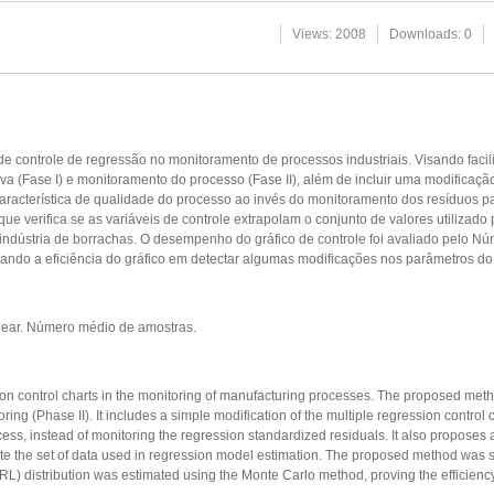
Views: 2008
Downloads: 0
e controle de regressão no monitoramento de processos industriais. Visando facilit
a (Fase I) e monitoramento do processo (Fase II), além de incluir uma modificação
 característica de qualidade do processo ao invés do monitoramento dos resíduos 
ue verifica se as variáveis de controle extrapolam o conjunto de valores utilizado
indústria de borrachas. O desempenho do gráfico de controle foi avaliado pelo N
rando a eficiência do gráfico em detectar algumas modificações nos parâmetros do
inear. Número médio de amostras.
ion control charts in the monitoring of manufacturing processes. The proposed meth
ng (Phase II). It includes a simple modification of the multiple regression control c
ocess, instead of monitoring the regression standardized residuals. It also proposes 
late the set of data used in regression model estimation. The proposed method was s
) distribution was estimated using the Monte Carlo method, proving the efficiency