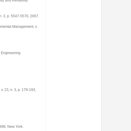
ty and Reliability
n. 3, p. 5547-5570, 2007.
onmental Management, v.
y Engineering
 23, n. 3, p. 179-193,
.
998, New York.