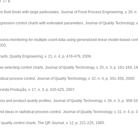
. 17 p.
 fluid foods with large particulates. Journal of Food Process Engineering, v. 26, n.
ession control charts with estimated parameters. Journal of Quality Technology, v. 
 monitoring for multiple count data using generalized linear model-based contro
2003.
arts. Quality Engineering, v. 21, n. 4, p. 478-479, 2009.
electing control charts. Journal of Quality Technology, v. 25, n. 3, p. 161-169, 1
ical process control. Journal of Quality Technology, v. 32, n. 4, p. 341-350, 2000.
ista Produção, v. 17, n. 3, p. 420-425, 2007.
s and product quality profiles. Journal of Quality Technology, v. 36, n. 3, p. 309-3
s in statistical process control. Journal of Quality Technology, v. 31, n. 4, p. 
quality control charts. The QR Journal, v. 12, p. 221-225, 1985.