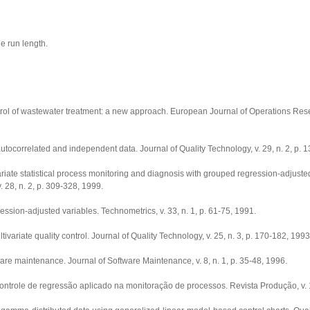
e run length.
l of wastewater treatment: a new approach. European Journal of Operations Resea
 autocorrelated and independent data. Journal of Quality Technology, v. 29, n. 2, p. 
te statistical process monitoring and diagnosis with grouped regression-adjusted
 28, n. 2, p. 309-328, 1999.
ssion-adjusted variables. Technometrics, v. 33, n. 1, p. 61-75, 1991.
ariate quality control. Journal of Quality Technology, v. 25, n. 3, p. 170-182, 1993
e maintenance. Journal of Software Maintenance, v. 8, n. 1, p. 35-48, 1996.
controle de regressão aplicado na monitoração de processos. Revista Produção, v. 1