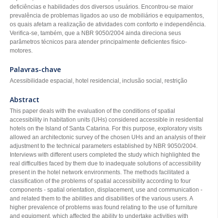
deficiências e habilidades dos diversos usuários. Encontrou-se maior
prevalência de problemas ligados ao uso de mobiliários e equipamentos,
os quais afetam a realização de atividades com conforto e independência.
Verifica-se, também, que a NBR 9050/2004 ainda direciona seus
parâmetros técnicos para atender principalmente deficientes físico-
motores.
Palavras-chave
Acessibilidade espacial, hotel residencial, inclusão social, restrição
Abstract
This paper deals with the evaluation of the conditions of spatial
accessibility in habitation units (UHs) considered accessible in residential
hotels on the Island of Santa Catarina. For this purpose, exploratory visits
allowed an architectonic survey of the chosen UHs and an analysis of their
adjustment to the technical parameters established by NBR 9050/2004.
Interviews with different users completed the study which highlighted the
real difficulties faced by them due to inadequate solutions of accessibility
present in the hotel network environments. The methods facilitated a
classification of the problems of spatial accessibility according to four
components - spatial orientation, displacement, use and communication -
and related them to the abilities and disabilities of the various users. A
higher prevalence of problems was found relating to the use of furniture
and equipment, which affected the ability to undertake activities with