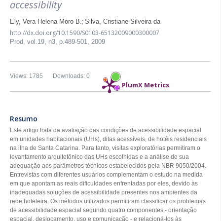
accessibility
;
Ely, Vera Helena Moro B.
Silva, Cristiane Silveira da
http://dx.doi.org/10.1590/S0103-65132009000300007
Prod,
vol.19, n3,
p.489-501, 2009
Views: 1785
Downloads: 0
PlumX Metrics
Resumo
Este artigo trata da avaliação das condições de acessibilidade espacial
em unidades habitacionais (UHs), ditas acessíveis, de hotéis residenciais
na ilha de Santa Catarina. Para tanto, visitas exploratórias permitiram o
levantamento arquitetônico das UHs escolhidas e a análise de sua
adequação aos parâmetros técnicos estabelecidos pela NBR 9050/2004.
Entrevistas com diferentes usuários complementam o estudo na medida
em que apontam as reais dificuldades enfrentadas por eles, devido às
inadequadas soluções de acessibilidade presentes nos ambientes da
rede hoteleira. Os métodos utilizados permitiram classificar os problemas
de acessibilidade espacial segundo quatro componentes - orientação
espacial, deslocamento, uso e comunicação - e relacioná-los às