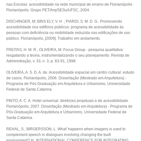
nas Escolas: acessibilidade na rede municipal de ensino de Florianópolis.
Florianópolis: Grupo PET/Arq/SESu/UFSC, 2004.
DISCHINGER, M; BINS ELY, V. H. ; PIARDI, S. M. D. G.. Promovendo
acessibilidade nos edifícios públicos: programa de acessibilidade às
pessoas com deficiência ou mobilidade reduzida nas edificações de uso
público. Florianópolis, [2009]. Trabalho em andamento.
FREITAS, H. M. R.; OLIVEIRA, M. Focus Group - pesquisa qualitativa:
resgatando a teoria, instrumentalizando o seu planejamento. Revista de
Administração, v. 33, n. 3, p. 83-91, 1998.
OLIVEIRA, A. S. D. A. de. Acessibilidade espacial em centro cultural: estudo
de casos. Florianópolis, 2006. Dissertação (Mestrado em Arquitetura) -
Programa de Pós-Graduação em Arquitetura e Urbanismo, Universidade
Federal de Santa Catarina.
PINTO, A. C. A. Hotel universal: diretrizes projetuais e de acessibilidade.
Florianópolis, 2007. Dissertação (Mestrado em Arquitetura) - Programa de
Pós-Graduação em Arquitetura e Urbanismo, Universidade Federal de
Santa Catarina.
REHAL, S.; BIRGERSSON, L. What' happens when imagery is used to
complement speech in dialogues involving changing the built
environment? In: INTERNATIONAL CONFERENCE FOR INTEGRATING