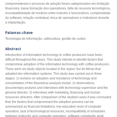
comprometeram o processo de adoção foram categorizados em limitação
financeira, baixa formação dos operadores, falta de recursos tecnológicos,
incompatibilidade de horários entre instrutor e funcionários, complexidade
do software, relação contratual, troca de operadores e instrutores durante
a implantação.
Palavras-chave
Tecnologia de informação, cafeicultura, gestão de custos
Abstract
Introduction of information technology to coffee producers have been
difficult throughout the years. This study intends to identify factors that
compromise adoption of the information technology with coffee producers.
There were six study objects located in the region Sul de Minas that
adopted two information systems. This study was carried out in three
stages: 1) revision on adoption and resistance of technology and
consolidation of the theoretical analysis model; 2) observations,
documentary analysis and interviews with technology supervisor and the
general director; 3) interviews with marketing, financing and human
resources directors. After comparison of the studied cases it was concluded
that: the factors that compromised the adoption process can be
summarized as financial limitations, low education level of computer
operators, lack of technological resources, incompatibility of schedules
between instructor and computer operators, software complexity, work