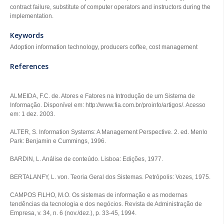
contract failure, substitute of computer operators and instructors during the
implementation.
Keywords
Adoption information technology, producers coffee, cost management
References
ALMEIDA, F.C. de. Atores e Fatores na Introdução de um Sistema de
Informação. Disponível em: http://www.fia.com.br/proinfo/artigos/. Acesso
em: 1 dez. 2003.
ALTER, S. Information Systems: A Management Perspective. 2. ed. Menlo
Park: Benjamin e Cummings, 1996.
BARDIN, L. Análise de conteúdo. Lisboa: Edições, 1977.
BERTALANFY, L. von. Teoria Geral dos Sistemas. Petrópolis: Vozes, 1975.
CAMPOS FILHO, M.O. Os sistemas de informação e as modernas
tendências da tecnologia e dos negócios. Revista de Administração de
Empresa, v. 34, n. 6 (nov./dez.), p. 33-45, 1994.