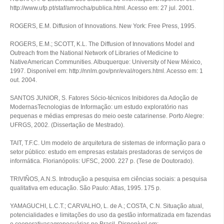
http://www.ufp.pt/staf/amrocha/publica.html. Acesso em: 27 jul. 2001.
ROGERS, E.M. Diffusion of Innovations. New York: Free Press, 1995.
ROGERS, E.M.; SCOTT, K.L. The Diffusion of Innovations Model and
Outreach from the National Network of Libraries of Medicine to
NativeAmerican Communities. Albuquerque: University of New México,
1997. Disponível em: http://nnlm.gov/pnr/eval/rogers.html. Acesso em: 1
out. 2004.
SANTOS JUNIOR, S. Fatores Sócio-técnicos Inibidores da Adoção de
ModernasTecnologias de Informação: um estudo exploratório nas
pequenas e médias empresas do meio oeste catarinense. Porto Alegre:
UFRGS, 2002. (Dissertação de Mestrado).
TAIT, T.F.C. Um modelo de arquitetura de sistemas de informação para o
setor público: estudo em empresas estatais prestadoras de serviços de
informática. Florianópolis: UFSC, 2000. 227 p. (Tese de Doutorado).
TRIVIÑOS, A.N.S. Introdução a pesquisa em ciências sociais: a pesquisa
qualitativa em educação. São Paulo: Atlas, 1995. 175 p.
YAMAGUCHI, L.C.T.; CARVALHO, L. de A.; COSTA, C.N. Situação atual,
potencialidades e limitações do uso da gestão informatizada em fazendas