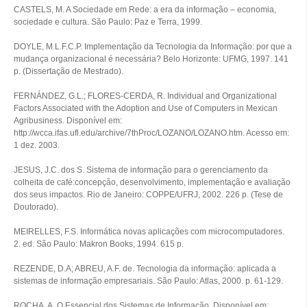
CASTELS, M. A Sociedade em Rede: a era da informação – economia,
sociedade e cultura. São Paulo: Paz e Terra, 1999.
DOYLE, M.L.F.C.P. Implementação da Tecnologia da Informação: por que a
mudança organizacional é necessária? Belo Horizonte: UFMG, 1997. 141
p. (Dissertação de Mestrado).
FERNÁNDEZ, G.L.; FLORES-CERDA, R. Individual and Organizational
Factors Associated with the Adoption and Use of Computers in Mexican
Agribusiness. Disponível em:
http://wcca.ifas.ufl.edu/archive/7thProc/LOZANO/LOZANO.htm. Acesso em:
1 dez. 2003.
JESUS, J.C. dos S. Sistema de informação para o gerenciamento da
colheita de café:concepção, desenvolvimento, implementação e avaliação
dos seus impactos. Rio de Janeiro: COPPE/UFRJ, 2002. 226 p. (Tese de
Doutorado).
MEIRELLES, F.S. Informática novas aplicações com microcomputadores.
2. ed. São Paulo: Makron Books, 1994. 615 p.
REZENDE, D.A; ABREU, A.F. de. Tecnologia da informação: aplicada a
sistemas de informação empresariais. São Paulo: Atlas, 2000. p. 61-129.
ROCHA, A. O Essencial dos Sistemas de Informação. Disponível em: