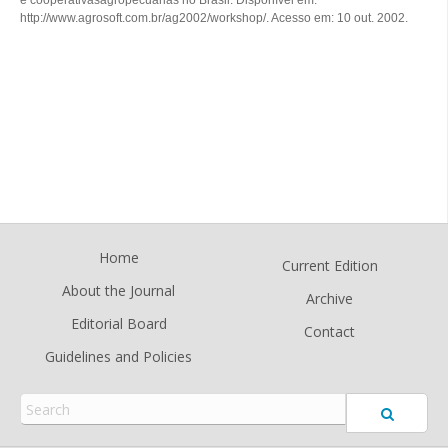
e cooperativasagropecuárias no Brasil. Disponível em:
http://www.agrosoft.com.br/ag2002/workshop/. Acesso em: 10 out. 2002.
Home
Current Edition
About the Journal
Archive
Editorial Board
Contact
Guidelines and Policies