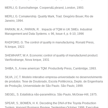
MERLI, G. Eurochallenge. Coopers&Lybrand, London, 1993.
MERLI, G. Comakership. Quality Mark, Trad. Gregório Bouer, Rio de
Janeiro, 1994.
PARKIN, M. A.; PARKIN, R. . Impacto of TQM in UK SMEs. Industrial
Management and Data Systems. v. 96, Issue 4, p. 6-10, 1996
RADFORD, G. The control of quality in manufacturing. Ronald Press,
N.Iorque, 1922.
SHEWHART, W. A. Economic control of quality of manufactured product.
VanNostrange, Nova Iorque, 1931
SHIBA, S., A new american TQM. Productivity Press, Cambridge, 1993.
SILVA, J.C.T. Modelo interativo empresa-universidade no desenvolvimento
de produtos. Tese de Doutorado, Escola Politécnica, Depto. de Engenharia
de Produção, Universidade de São Paulo. São Paulo, 1999.
SIEGEL, S. Estatística não-paramétrica. São Paulo, McGraw-Hill, 1975.
SPEAR, S.; BOWEN, H. K. Decoding the DNA of the Toyota Production
System. Harvard Business Review, September-October 1999, Executive