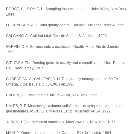
DODGE, H. ; ROMIG, H. Sampling inspection tables. John Wiley, New York,
1944.
FEIGENBAUM, A. V. Total quality control. Harvard Business Review, 1956.
GALGANO, A., Calidad total. Diaz de Santos S. A.. Madri, 1993
GARVIN, D. A. Gerenciando a qualidade. Quality Mark, Rio de Janeiro,
1992.
GITLOW, A. The Deming guide to quality and competitive position. Printice-
Hall, New Jersey, 1987.
GHOBADIAN, A.; GALLEAR, D. N. Total quality management in SMEs.
Omega, v. 24, Issue 1, p.83-106, Feb.1996
HALPIN, J. F. Zero defects. McGraw-Hill, New York. 1956.
HAYES, B. E. Measuring customer satisfaction : development and use of
questionaires. ASQC Quality Press, 165p., Wisconsin-USA, 1992.
JURAN, J. Quality control handbook. MacGraw-Hill, New York, 1951.
MAIN, J., Guerras pela qualidade. Campus, Rio de Janeiro, 1994.